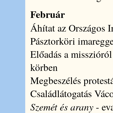
Február
Áhítat az Országos 
Pásztorköri imaregge
Előadás a misszióról
körben
Megbeszélés protestá
Családlátogatás Vác
Szemét és arany
- ev