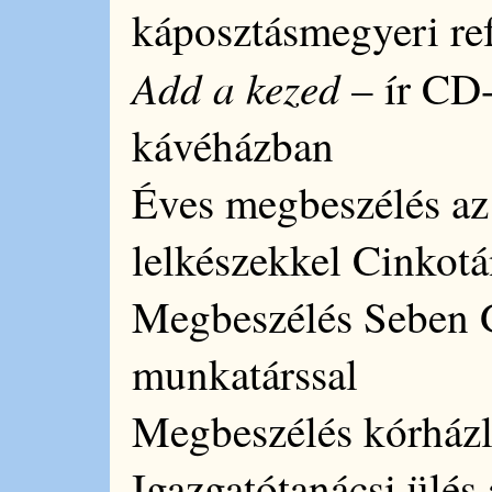
káposztásmegyeri re
Add a kezed
– ír CD-
kávéházban
Éves megbeszélés az
lelkészekkel Cinkot
Megbeszélés Seben
munkatárssal
Megbeszélés kórházl
Igazgatótanácsi ülés