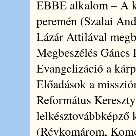
EBBE alkalom – A k
peremén (Szalai And
Lázár Attilával megb
Megbeszélés Gáncs P
Evangelizáció a kár
Előadások a missziór
Református Kereszt
lelkésztovábbképző 
(Révkomárom, Komo