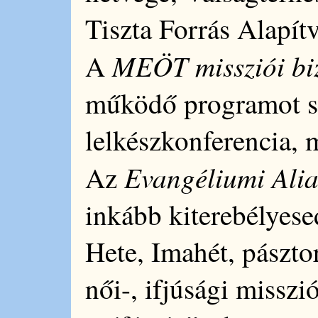
Tiszta Forrás Alapít
MEÖT missziói bi
A
működő programot s
lelkészkonferencia, 
Evangéliumi Alia
Az
inkább kiterebélyes
Hete, Imahét, pászto
női-, ifjúsági misszi