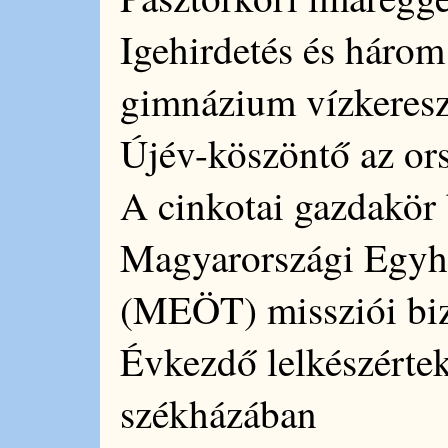
Igehirdetés és három
gimnázium vízkeresz
Újév-köszöntő az or
A cinkotai gazdakör 
Magyarországi Egy
(MEÖT) missziói biz
Évkezdő lelkészértek
székházában