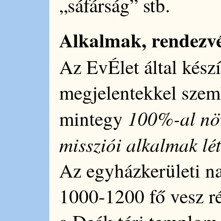
„sáfárság” stb.
Alkalmak, rendezv
Az EvÉlet által készí
megjelentekkel sze
100%-al növ
mintegy
missziói alkalmak lé
Az egyházkerületi n
1000-1200 fő vesz ré