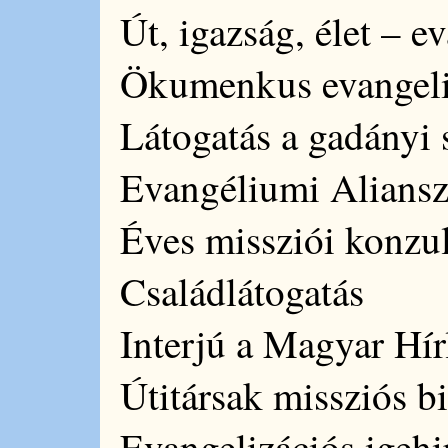
Út, igazság, élet – 
Ökumenkus evangeli
Látogatás a gadányi 
Evangéliumi Aliansz
Éves missziói konzul
Családlátogatás
Interjú a Magyar Hí
Útitársak missziós bi
Evangelizációs igeh