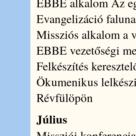
EBBE alkalom Az egy
Evangelizáció falu
Missziós alkalom a 
EBBE vezetőségi me
Felkészítés keresztel
Ökumenikus lelkészi
Révfülöpön
Július
Missziói konferencia