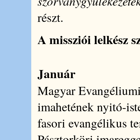
szórványgyülekezete
részt.
A missziói lelkész 
Január
Magyar Evangéliumi 
imahetének nyitó-iste
fasori evangélikus 
Pásztorköri imaregge