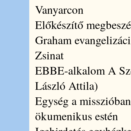
Vanyarcon
Előkészítő megbeszél
Graham evangelizáci
Zsinat
EBBE-alkalom A Szen
László Attila)
Egység a misszióban 
ökumenikus estén
Igehirdetés egyházke