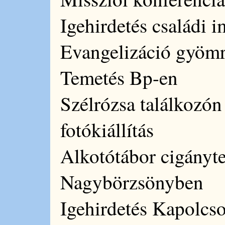
Igehirdetés családi 
Evangelizáció gyömr
Temetés Bp-en
Szélrózsa találkozón
fotókiállítás
Alkotótábor cigányte
Nagybörzsönyben
Igehirdetés Kapolcs