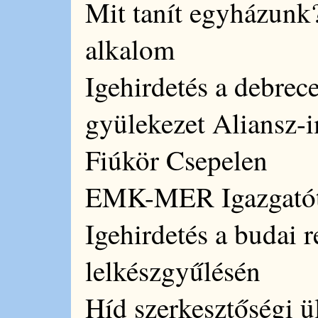
Mit tanít egyházunk
alkalom
Igehirdetés a debrec
gyülekezet Aliansz-i
Fiúkör Csepelen
EMK-MER Igazgatót
Igehirdetés a budai
lelkészgyűlésén
Híd szerkesztőségi ü