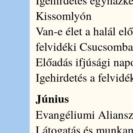
Kissomlyón
Van-e élet a halál el
felvidéki Csucsomb
Előadás ifjúsági na
Igehirdetés a felvid
Június
Evangéliumi Aliansz
Látogatás és munkam