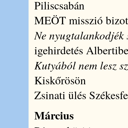
Piliscsabán
MEÖT misszió bizott
Ne nyugtalankodjék s
igehirdetés Albertib
Kutyából nem lesz s
Kiskőrösön
Zsinati ülés Székesf
Március