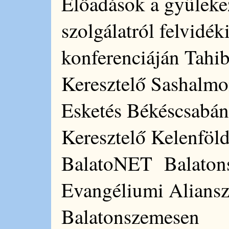
Előadások a gyülekeze
szolgálatról felvidé
konferenciáján Tahi
Keresztelő Sashalm
Esketés Békéscsabán
Keresztelő Kelenföl
BalatoNET Balatons
Evangéliumi Aliansz
Balatonszemesen