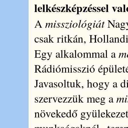
lelkészképzéssel va
missziológiát
A
Nagy 
csak ritkán, Holland
m
Egy alkalommal a
Rádiómisszió épületé
Javasoltuk, hogy a di
mi
szervezzük meg a
növekedő gyülekezet
munkaágaknál „terepe