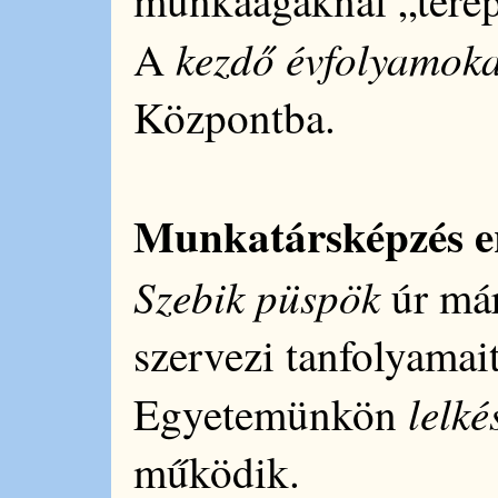
kezdő évfolyamoka
A
Központba.
Munkatársképzés e
Szebik püspök
úr már
szervezi tanfolyamait
lelk
Egyetemünkön
működik.