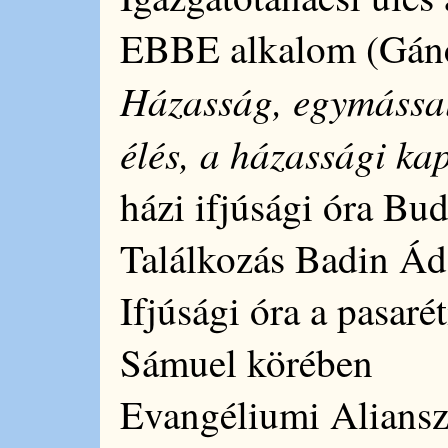
EBBE alkalom (Gáncs
Házasság, egymással
élés, a házassági ka
házi ifjúsági óra B
Találkozás Badin Ád
Ifjúsági óra a pasaré
Sámuel körében
Evangéliumi Aliansz