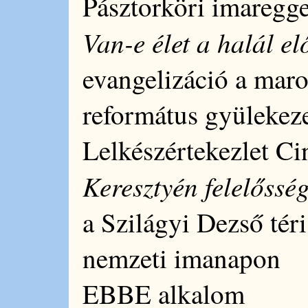
Pásztorköri imaregge
Van-e élet a halál el
evangelizáció a maro
református gyülekez
Lelkészértekezlet Ci
Keresztyén felelőssé
a Szilágyi Dezső tér
nemzeti imanapon
EBBE alkalom