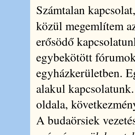
Számtalan kapcsolat,
közül megemlítem a
erősödő kapcsolatun
egybekötött fórumoko
egyházkerületben. E
alakul kapcsolatunk.
oldala, következmén
A budaörsiek vezeté