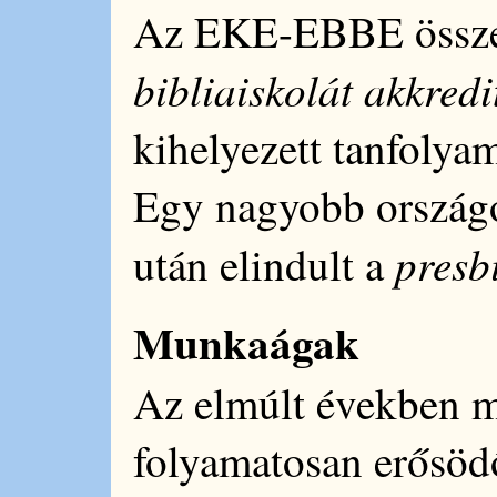
Az EKE-EBBE összef
bibliaiskolát akkredi
kihelyezett tanfolyam
Egy nagyobb országos
presb
után elindult a
Munkaágak
Az elmúlt években m
folyamatosan erősöd