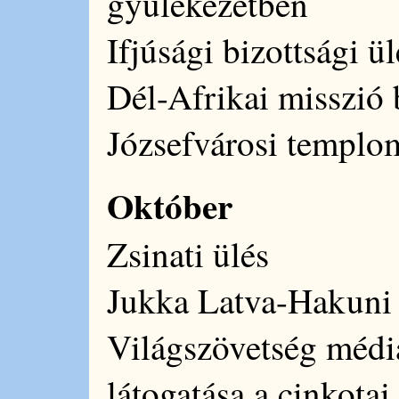
gyülekezetben
Ifjúsági bizottsági ül
Dél-Afrikai misszió
Józsefvárosi templ
Október
Zsinati ülés
Jukka Latva-Hakuni 
Világszövetség médi
látogatása a cinkota