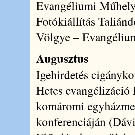
Evangéliumi Műhely
Fotókiállítás Taliá
Völgye – Evangéliu
Augusztus
Igehirdetés cigányk
Hetes evangélizáció 
komáromi egyházmeg
konferenciáján (Dávi