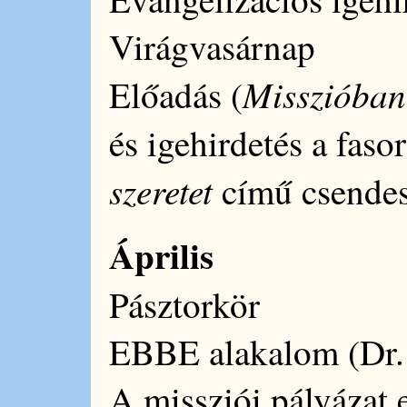
Virágvasárnap
Misszióban 
Előadás (
és igehirdetés a fas
szeretet
című csende
Április
Pásztorkör
EBBE alakalom (Dr. 
A missziói pályázat e