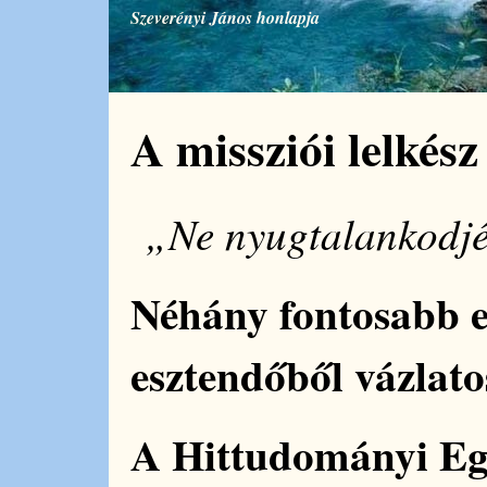
Szeverényi János honlapja
A missziói lelkés
„Ne nyugtalankodjé
Néhány fontosabb e
esztendőből vázlato
A Hittudományi Eg