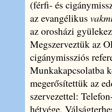
(férfi- és cigánymis
vakmi
az evangélikus
az orosházi gyülekez
Megszerveztük az OP
cigánymissziós refere
Munkakapcsolatba ke
megerősítettük az e
szervezettel: Telefo
hétvége, Válságterh