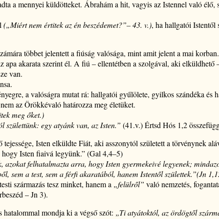
dta a mennyei küldötteket. Ábrahám a hit, vagyis az Istennel való élő,
ól
(„Miért nem értitek az én beszédemet?”– 43. v.)
, ha hallgatói Istentő
ámára többet jelentett a fiúság valósága, mint amit jelent a mai korban
az apa akarata szerint él. A fiú – ellentétben a szolgával, aki elküldhető
sze van.
nsa.
ényegre, a valóságra mutat rá: hallgatói gyűlölete, gyilkos szándéka és h
em az Örökkévaló határozza meg életüket.
tek meg őket.)
születtünk: egy atyánk van, az Isten.”
(41.v.) Értsd Hós 1,2 összefüg
ő tejessége, Isten elküldte Fiát, aki asszonytól született a törvénynek al
, hogy Isten fiaivá legyünk.” (Gal 4,4–5)
, azokat felhatalmazta arra, hogy Isten gyermekeivé legyenek; mindazo
l, sem a test, sem a férfi akaratából, hanem Istentől születtek.”(Jn 1,
 testi származás tesz minket, hanem a
„felülről”
való nemzetés, fogantatá
beszéd – Jn 3).
 és hatalommal mondja ki a végső szót:
„Ti atyátoktól, az ördögtől szárma