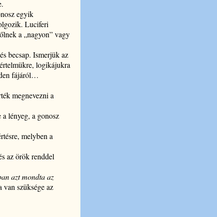
e.
gonosz egyik
lgozik. Luciferi
edőlnek a „nagyon” vagy
és becsap. Ismerjük az
n értelmükre, logikájukra
éden fájáról…
erték megnevezni a
e a lényeg, a gonosz
értésre, melyben a
és az örök renddel
ban azt mondta az
ra van szüksége az