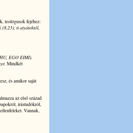
k, teológusok fejéhez:
(8,23); ti atyátoktól,
 HU, EGO EIMI).
zet.
Mindkét
tesz, és amikor saját
talmazza az első század
apokról, írástudókról,
 ellenfeleket. Vannak,