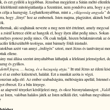
 és ezt gyűlöli a legjobban. Jézusban megjelent a Sátán méltó ellenfel
a felelőtlenül mitológiátlanítja a Szentírást, nem gondolva arra, hogy a 
s célja a hazugság. Leghatékonyabban, mint a
„világosság angyala”
do
rra, hogy „fényt” hoz az embernek. Isten majma, plagizátor, akinek b
ók.
hernak, aki szajhának nevezte a meg nem tért értelmet, amely megcsal 
r a zsiráf ketrece előtt az hangzik el, hogy ilyen állat pedig nincs. Soka
személyes gonosz pedig nincs. Ők csak tudják, hiszen belakmároztak az 
cifer felkészültebb teológus, mint bármely földi írástudó.
iratokban azért van annyi „ördögös” sztori, mert Jézus és tanítványai m
ttak ellene.
y mai állása szerint árnyaltabban láthatjuk a lélektani jelenségeket, d
hazug és gyilkos.
dettől fogva, … hazug, és a hazugság atyja.”
Itt utal Jézus az édeni kís
 el az ember kiűzetését, halálát. Ezt a munkát azóta is végzi.
nzóan adja elő. Az ember szabadságára, méltóságára apellál, Istennel 
ot ébreszt. Ez a bűn lényege.
 az alapvető tényeket kérdőjelezi meg, és okoz bizonytalanságot:
„Való
az Isten, valóban halálos játék az Isten nélküli élet, valóban megváltás
?
detéshez