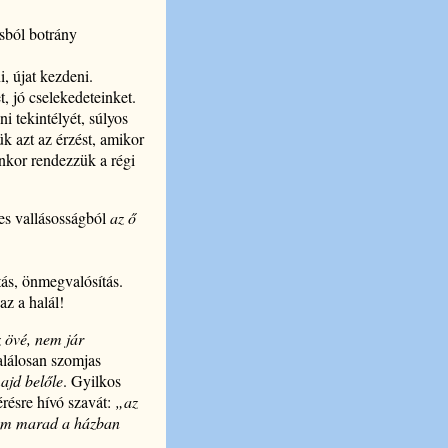
sból botrány
, újat kezdeni.
, jó cselekedeteinket.
i tekintélyét, súlyos
ük azt az érzést, amikor
enkor rendezzük a régi
res vallásosságból
az ő
tás, önmegvalósítás.
az a halál!
 övé, nem jár
halálosan szomjas
ajd belőle
. Gyilkos
érésre hívó szavát:
„az
 nem marad a házban