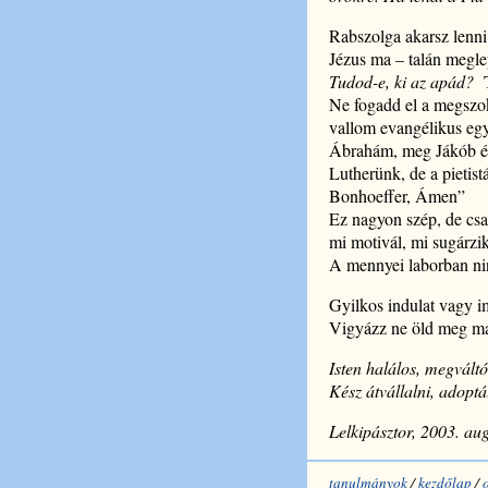
Rabszolga akarsz lenni
Jézus ma – talán meglep
Tudod-e, ki az apád?
T
Ne fogadd el a megszok
vallom evangélikus egyh
Ábrahám, meg Jákób és 
Lutherünk, de a pietist
Bonhoeffer, Ámen”
Ez nagyon szép, de csak
mi motivál, mi sugárzik
A mennyei laborban nin
Gyilkos indulat vagy i
Vigyázz ne öld meg m
Isten halálos, megváltó
Kész átvállalni, adoptá
Lelkipásztor, 2003. au
tanulmányok
/
kezdőlap
/