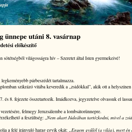
lapja
 ünnepe utáni 8. vasárnap
detési előkészítő
n sötétségből világosságra hív – Szeretet által Isten gyermekeivé!
k legkeményebb párbeszédét tartalmazza.
plomban szikrázó vitába keveredik a „zsidókkal”, akik ott a helyszínen 
. és 8. fejezete összetartozik. Imádkozva, jegyzetelve olvassuk el lass
a vezetésére, felmegy Jeruzsálembe a lombsátorünnepre.
érzékelhető a feszültség: „
Nem akart Júdeában tartózkodni, mivel
a zsi
lja a felé irányuló harag egyik okát:
„Engem gyűlöl (a világ), mert én