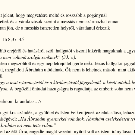
it jelent, hogy megvetésre méltó és rosszabb a pogánynál
ézettek és a várakozások szerint a messiás nem származhat onnan
an jön, de a messiás ismeretlen helyről, váratlanul érkezik
– Jn 8,37–45
ító erejéről és hatásáról szól, hallgatói viszont kikérik maguknak a „gy
 nem voltunk szolgái senkinek” (33. v.).
ten megszólított és egy nép létrejöttét ígérte neki. Jézus hallgatói jogga
tott, megáldott Ábrahám utódainak. Ők nem is lehetnek mások, mint akik
l.
gy a testi származástól és a kiválasztástól függetlenül, a késői
utódok l
lyok.
A begőzölt öntudat hazugságra is ragadtatja az embert: soha nem 
babiloni kirándulás…?
a gyilkos szándék, a gyűlölet és Isten Felkentjének az elutasítása, leha
iségével: „
Ha Ábrahám gyermekei volnátok, Ábrahám cselekedeteit ten
brahám ezt nem tette volna.”
t az élő Úrra, engedte magát vezetni, nyitott volt az isteni irányításra, Is