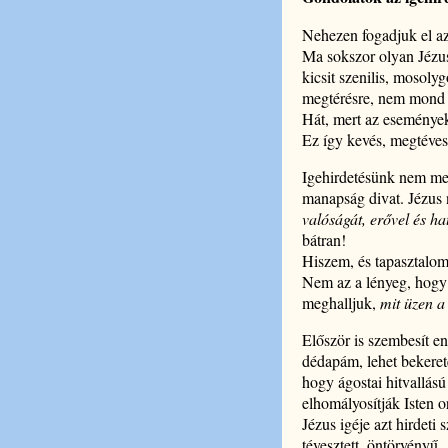
Nehezen fogadjuk el az
Ma sokszor olyan Jézust
kicsit szenilis, mosol
megtérésre, nem mond k
Hát, mert az eseménye
Ez így kevés, megtéves
Igehirdetésünk nem mer
manapság divat. Jézus 
valóságát, erővel és h
bátran!
Hiszem, és tapasztalom,
Nem az a lényeg, hogy
meghalljuk,
mit üzen a
Először is szembesít en
dédapám, lehet bekerete
hogy ágostai hitvallású
elhomályosítják Isten 
Jézus igéje azt hirdeti
tévesztett, öntörvényű.