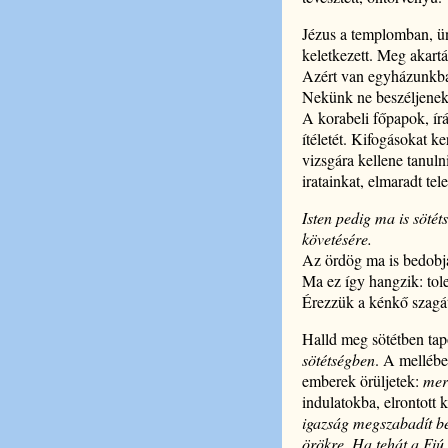
Jézus a templomban, ü
keletkezett. Meg akartá
Azért van egyházunkban
Nekünk ne beszéljenek 
A korabeli főpapok, írá
ítéletét. Kifogásokat k
vizsgára kellene tanuln
iratainkat, elmaradt t
Isten pedig ma is sötét
követésére.
Az ördög ma is bedobja
Ma ez így hangzik: tol
Érezzük a kénkő szagát
Halld meg sötétben ta
sötétségben
. A mellébe
emberek örüljetek:
mer
indulatokba, elrontott
igazság megszabadít be
örökre. Ha tehát a Fiú