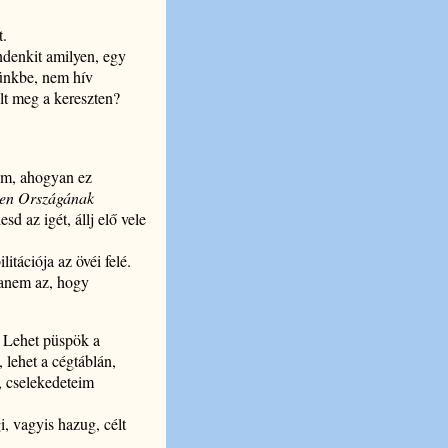
t.
indenkit amilyen, egy
tünkbe, nem hív
lt meg a kereszten?
sem, ahogyan ez
sten Országának
d az igét, állj elő vele
itációja az övéi felé.
hanem az, hogy
. Lehet püspök a
 lehet a cégtáblán,
m, cselekedeteim
i, vagyis hazug, célt