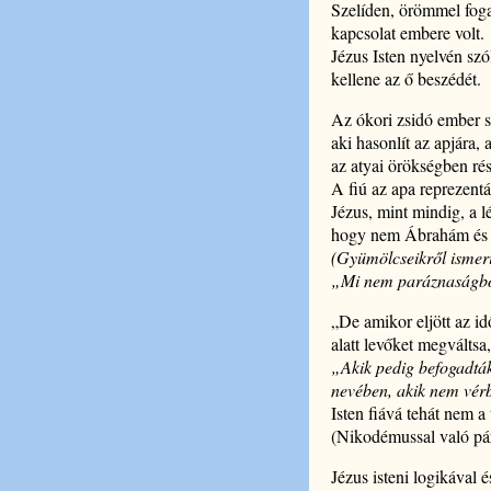
Szelíden, örömmel foga
kapcsolat embere volt.
Jézus Isten nyelvén sz
kellene az ő beszédét.
Az ókori zsidó ember sz
aki hasonlít az apjára, 
az atyai örökségben ré
A fiú az apa reprezentá
Jézus, mint mindig, a l
hogy nem Ábrahám és n
(Gyümölcseikről ismeri
„Mi nem paráznaságból 
„De amikor eljött az id
alatt levőket megváltsa
„Akik pedig befogadták
nevében, akik nem vérbő
Isten fiává tehát nem a
(Nikodémussal való pár
Jézus isteni logikával