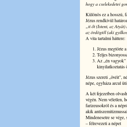
hogy a cselekedetei gon
Különös ez a hosszú, f
Jézus rendkívül határo
„ti őt (Istent, az Atyá
az ördögtől (aki gyilko
A vita tartalmi háttere:
Jézus megtörte a
Teljes bizonyoss
Az „én vagyok” 
kinyilatkoztatás
Jézus szereti „övéit”, n
népe, egyháza arcul üti, 
A két fejezetben olvash
végén. Nem véletlen, h
farizeusokról és a népr
akik antiszemitizmussa
Mindenesetre se vége, 
– félrevezeti a népet