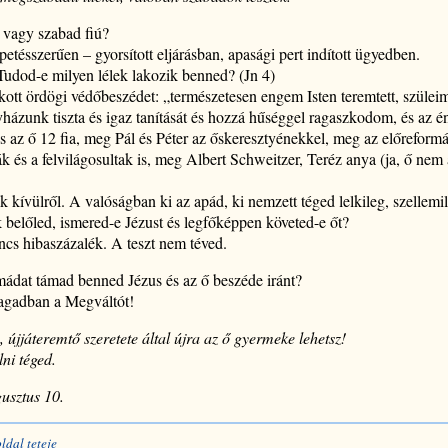
 vagy szabad fiú?
etésszerűen – gyorsított eljárásban, apasági pert indított ügyedben.
udod-e milyen lélek lakozik benned? (Jn 4)
ott ördögi védőbeszédet: „természetesen engem Isten teremtett, szüleim
ázunk tiszta és igaz tanítását és hozzá hűséggel ragaszkodom, és az én
az ő 12 fia, meg Pál és Péter az őskeresztyénekkel, meg az előreformá
ák és a felvilágosultak is, meg Albert Schweitzer, Teréz anya (ja, ő nem
 kívülről. A valóságban ki az apád, ki nemzett téged lelkileg, szellemil
 belőled, ismered-e Jézust és legfőképpen követed-e őt?
cs hibaszázalék. A teszt nem téved.
mádat támad benned Jézus és az ő beszéde iránt?
agadban a Megváltót!
, újjáteremtő szeretete által újra az ő gyermeke lehetsz!
lni téged.
gusztus 10.
oldal teteje