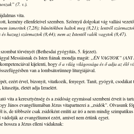
oszak” (7. v.).
ájdalmas vita.
zott, kemény ellenfeleivel szemben. Szörnyű dolgokat vág vallási vezető
t) nem ismeritek (7,28); bűnötökben haltok meg (8,21); lentről származtok 
s és hazug) származtok (8,44); nem az Istentől valók vagytok (8,47).
 szombat törvényét (Bethesdai gyógyítás, 5. fejezet).
ággal Messiásnak és Isten fiának mondja magát:
„ÉN VAGYOK”
(ANI
kompetenciával kijelenti, hogy
ő a világ világossága és ő adja az élő
vi
 összefüggésben van a lombsátorünnep liturgiájával.
épét, ezért érvel, bizonyít, vitatkozik, fenyeget. Tanít, gyógyít, csodákat 
kitaszítja, életét adja Izraelért.
ató vita a keresztyénség és a zsidóság egymással szembeni érveit is tar
ogy János evangéliumában Jézus vitapartnerei a „zsidók”. Olvasunk főp
ől is, de többször csak zsidóként említi az író a nem mindig szimpatikus
l vádolják az evangéliumot ezért, amivel nem értünk egyet.
se hossza a Jézus elleni vádaknak: