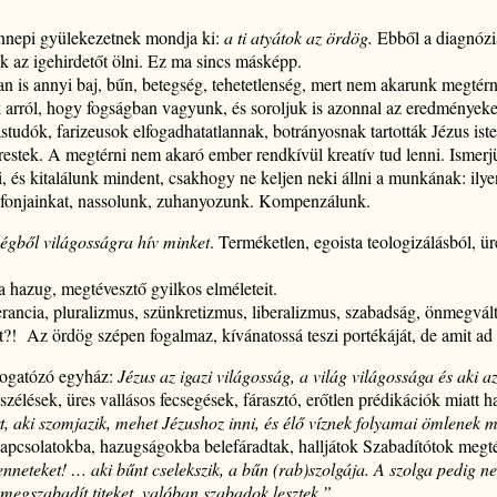
nnepi gyülekezetnek mondja ki:
a ti atyátok az ördög.
Ebből a diagnózi
k az igehirdetőt ölni. Ez ma sincs másképp.
 is annyi baj, bűn, betegség, tehetetlenség, mert nem akarunk megtérni
arról, hogy fogságban vagyunk, és soroljuk is azonnal az eredményeket
studók, farizeusok elfogadhatatlannak, botrányosnak tartották Jézus isten
erestek. A megtérni nem akaró ember rendkívül kreatív tud lenni. Ismerj
i, és kitalálunk mindent, csakhogy ne keljen neki állni a munkának: ily
elefonjainkat, nassolunk, zuhanyozunk. Kompenzálunk.
ségből világosságra hív minket
. Terméketlen, egoista teologizálásból, ü
 hazug, megtévesztő gyilkos elméleteit.
erancia, pluralizmus, szünkretizmus, liberalizmus, szabadság, önmegvál
?! Az ördög szépen fogalmaz, kívánatossá teszi portékáját, de amit ad 
pogatózó egyház:
Jézus az igazi világosság, a világ világossága
és aki
az
szélések, üres vallásos fecsegések, fárasztó, erőtlen prédikációk miatt 
t, aki szomjazik, mehet Jézushoz
inni, és élő víznek folyamai ömlenek m
 kapcsolatokba, hazugságokba belefáradtak, halljátok Szabadítótok megt
nneteket! … aki bűnt cselekszik, a bűn (rab)szolgája. A szolga pedig
 megszabadít titeket, valóban szabadok lesztek.”