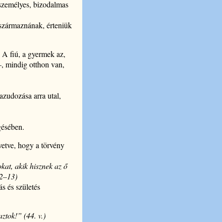
 személyes, bizodalmas
l származnának, érteniük
. A fiú, a gyermek az,
 –, mindig otthon van,
azudozása arra utal,
gésében.
ávetve, hogy a törvény
kat, akik hisznek az ő
12–13)
s és születés
ztok!” (44. v.)