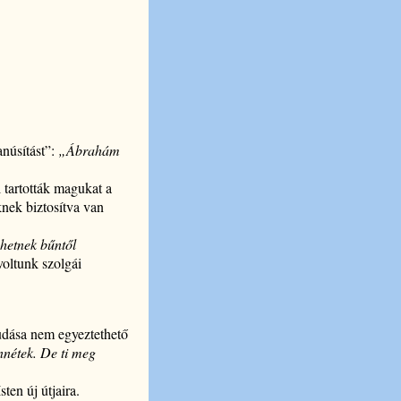
anúsítást”:
„Ábrahám
l tartották magukat a
nek biztosítva van
ehetnek bűntől
voltunk szolgái
zudása nem egyeztethető
nétek. De ti meg
ten új útjaira.