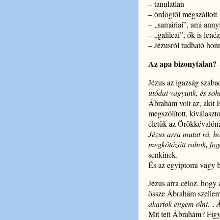
– tanulatlan
– ördögtől megszállott
– „samáriai”, ami anny
– „galileai”, ők is len
– Jézusról tudható honn
Az apa bizonytalan?
Jézus az igazság szabad
utódai vagyunk, és soha
Ábrahám volt az, akit Is
megszólított, kiválasz
életük az Örökkévalóná
Jézus arra mutat rá, ho
megkötözött rabok, fog
senkinek.
És az egyiptomi vagy 
Jézus arra céloz, hogy 
össze Ábrahám szellem
akartok engem ölni… Á
Mit tett Ábrahám? Figyel