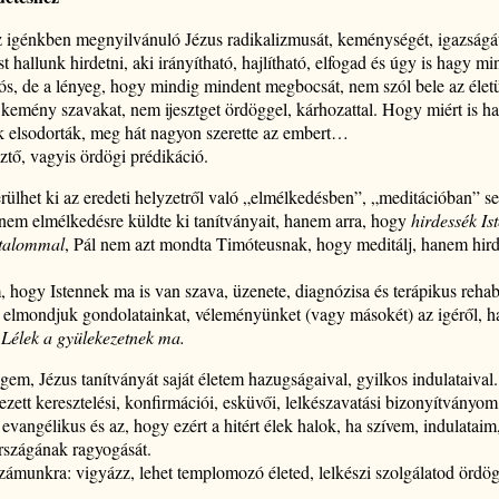
 igénkben megnyilvánuló Jézus radikalizmusát, keménységét, igazságá
 hallunk hirdetni, aki irányítható, hajlítható, elfogad és úgy is hagy m
ygós, de a lényeg, hogy mindig mindent megbocsát, nem szól bele az éle
emény szavakat, nem ijesztget ördöggel, kárhozattal. Hogy miért is ha
k elsodorták, meg hát nagyon szerette az embert…
ztő, vagyis ördögi prédikáció.
ülhet ki az eredeti helyzetről való „elmélkedésben”, „meditációban” 
nem elmélkedésre küldte ki tanítványait, hanem arra, hogy
hirdessék I
atalommal
, Pál nem azt mondta Timóteusnak, hogy meditálj, hanem hirdes
 hogy Istennek ma is van szava, üzenete, diagnózisa és terápikus rehabil
 elmondjuk gondolatainkat, véleményünket (vagy másokét) az igéről, 
 Lélek a gyülekezetnek ma.
gem, Jézus tanítványát saját életem hazugságaival, gyilkos indulataival
zett keresztelési, konfirmációi, esküvői, lelkészavatási bizonyítványom,
 evangélikus és az, hogy ezért a hitért élek halok, ha szívem, indulatai
országának ragyogását.
 számunkra: vigyázz, lehet templomozó életed, lelkészi szolgálatod ördög