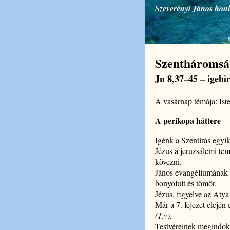
Szeverényi János hon
Szentháromság
Jn 8,37–45 – igehir
A vasárnap témája: Iste
A perikopa háttere
Igénk a Szentírás egyi
Jézus a jeruzsálemi tem
kövezni.
János evangéliumának 7
bonyolult és tömör.
Jézus, figyelve az Aty
Már a 7. fejezet elején 
(1.v).
Testvéreinek megindoko