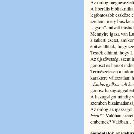
Az ördög megneveztetik,
A liberális bibliakritik
legfontosabb eszköze é
szellem, mely büszke a
„agyon”-művelt írástud
Mennyire igaza van Lut
állatkerti esetet, amiko
építve állítják, hogy 
Tessék elhinni, hogy Lu
Az újszövetségi szent 
gonoszt és harcot indíto
Természetesen a tudomán
karaktere változatlan: 
„Embergyilkos volt kez
gonosz hazugsággal érte
A hazugságot mindig vo
szemben bizalmatlanság
Az ördög az igazságot,
Isten?”
Valóban szeret 
embernek? Valóban…
Gondolatok az igehir