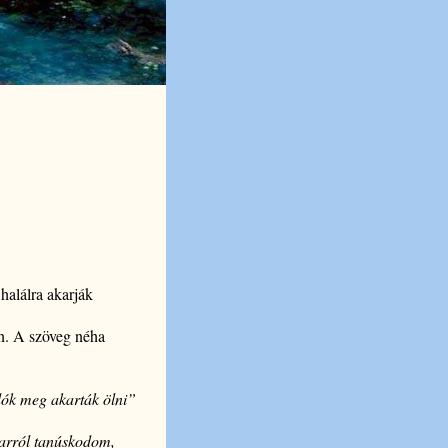
halálra akarják
an. A szöveg néha
dók meg akarták ölni”
 arról tanúskodom,